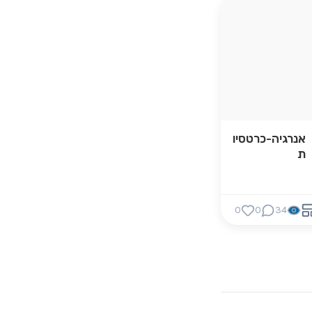
אנרגיה-כרטסיו
ת
0
0
34