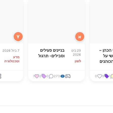
א
Y
 הכהן –
בניינים פעילים
29 בינו
7 ביול 2026
2026
שי על
וסבילים- תרגול
מדע
כוהנים
לשון
וטכנולוגיה
1
2
0
273
0
9
1