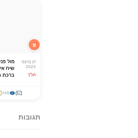
פ
מול פני
21 בדצמ
2025
שיח אי
ברכת ה
תנ"ך
148