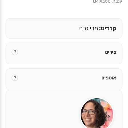
קנבה, נוטבוקLM
קרדיט:
מרי גרבי
צירים
?
אוספים
?