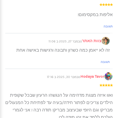
★
★
★
★
★
אליפות במקסימום!
תגובה
צוות האתר
נובמבר 27, 2025 ב 11:06
זה לא ייאמן כמה כשרון ותבונה ורגישות באישה אחת
תגובה
Hodaya Tavor
נובמבר 30, 2025 ב 17:16
★
★
★
★
★
ואוו איזה מצגת מדהימה על הנגשה! הרעיון שבכל שקופית
הילדים צריכים לפתור חידה/בעיה עד לפתיחת כל המנעולים
מבריק! וגם היופי שבעיצוב מבריק! תודה רבה ! אני לגמרי
הולכת ללמד את זה! תודה לך!