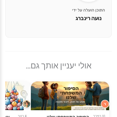
התוכן הועלה על ידי
נועה רינברג
אולי יעניין אותך גם...
ר
★
★
10 בפבר
6 בנוב
הסיפור המשפחתי שלנו
אוסף 