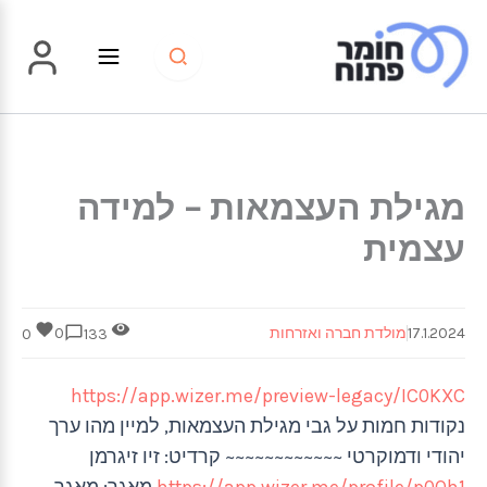
ילוג
תוכן
מגילת העצמאות – למידה
עצמית
17.1.2024
מולדת חברה ואזרחות
0
0
133
https://app.wizer.me/preview-legacy/IC0KXC
נקודות חמות על גבי מגילת העצמאות, למיין מהו ערך
יהודי ודמוקרטי ~~~~~~~~~~~~ קרדיט: זיו זיגרמן
https://app.wizer.me/profile/p0Qh1
מאגר: מאגר