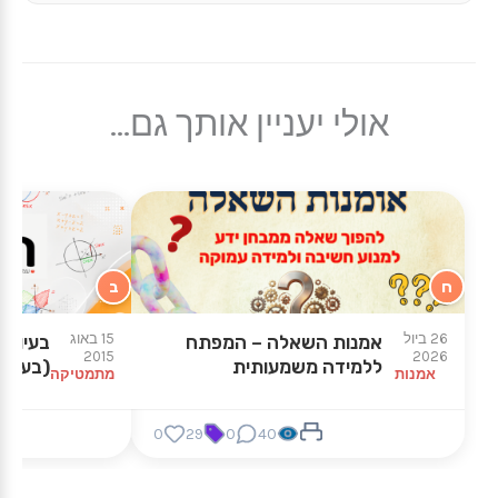
אולי יעניין אותך גם...
ח
ב
26 ביול
15 באוג
אמנות השאלה – המפתח
בעיות 
2015
2026
ללמידה משמעותית
(בעיות 
אמנות
מתמטיקה
0
29
0
40