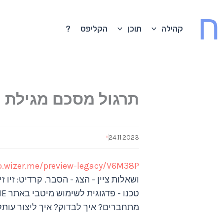
ח
קהילה
תוכן
הקליפס
?
תרגול מסכם מגילת 
24.11.2023
י
pp.wizer.me/preview-legacy/V6M38P
ושאלות ציין - הצג - הסבר. קרדיט: זיו 
מתחברים? איך לבדוק? איך ליצור עותק