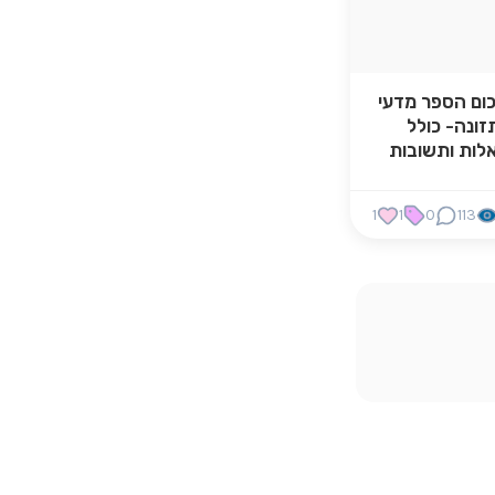
כום הספר מדעי
זונה- כולל
לות ותשובות
1
1
0
113