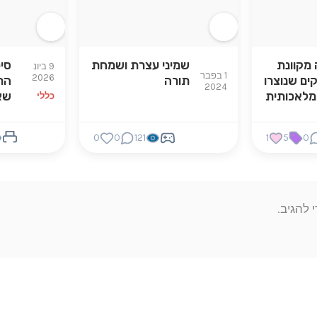
 מקוונת
שמיני עצרת ושמחת
סי
9 ביונ
1 בפבר
2026
ם שנוצרו
תורה
הת
2024
מלאכותית
שא
כללי
0
0
121
1
5
0
 להגיב.