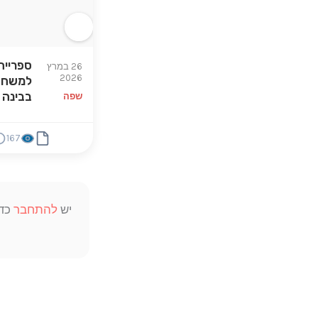
ספרייה
26 במרץ
2026
למשחקי
בבינה 
שפה
167
יש
להתחבר
כדי