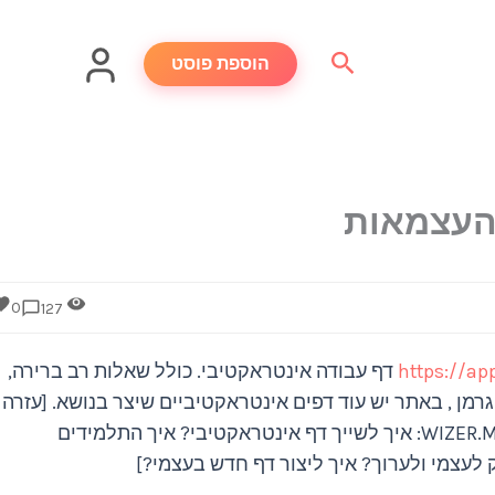
חיפוש
הוספת פוסט
העצמאות
0
127
https://a
דף עבודה אינטראקטיבי. כולל שאלות רב ברירה,
זיגרמן , באתר יש עוד דפים אינטראקטיביים שיצר בנושא. [עזרה
טכנו - פדגוגית לשימוש מיטבי באתר WIZER.ME: איך לשייך דף אינטראקטיבי? איך התלמידים
 לעצמי ולערוך? איך ליצור דף חדש בעצמי?]