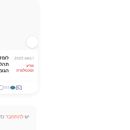
לומד
1 באוג 2025
תהליך
מדע
הגומ
וטכנולוגיה
155
יש
להתחבר
כדי