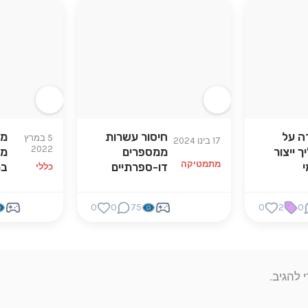
ה על
חיסור עשרות
מש
5 במרץ
17 בינו 2024
2022
 ייצור
ממספרים
מג
מתמטיקה
י
דו-ספרתיים
במ
כללי
0
0
75
0
2
0
 להגיב.