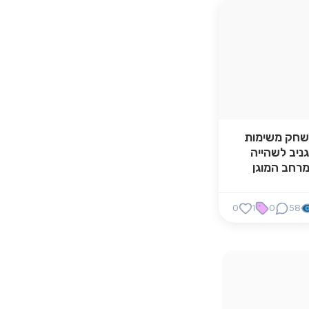
חק משימות
ניב לשהייה
רחב המוגן
0
1
0
58