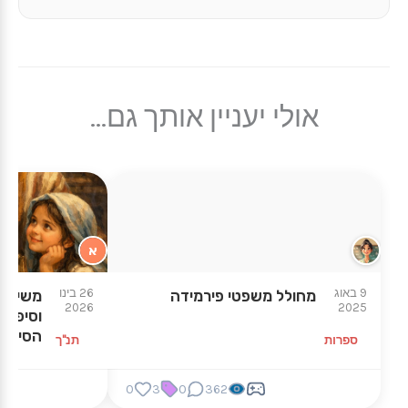
אולי יעניין אותך גם...
א
★
★
9 באוג
26 בינו
מחולל משפטי פירמידה
משימת 
2026
2025
וסיפורי
הסיפור
ספרות
תנ"ך
0
3
0
362