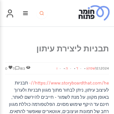
ילוג
תוכן
תבניות ליצירת עיתון
12.1.2024
שפה
ג
•
ד
•
ה
•
ו
0
0
183
https://www.storyboardthat.com/he//-
תבניות
לעיצוב עיתון, ניתן לבחור מתוך מגוון תבניות ולערוך
באופן מקוון. על מנת לשמור - חייבים להירשם לאתר,
חינם עד היקף שימוש מסוים. הפלטפורמה כוללת מגוון
רחב של תמונות ועיצובים, אווטארים שאפשר להתאים.