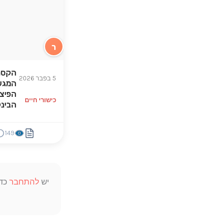
ר
הקסם
5 בפבר 2026
המגש 
הפיצ
כישורי חיים
הבינלא
149
יש
להתחבר
כדי