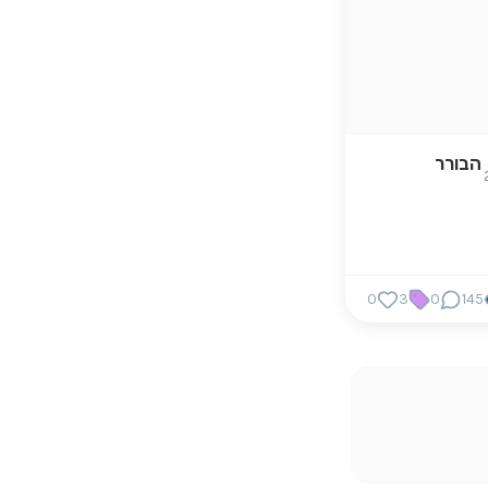
הבורר
0
3
0
145