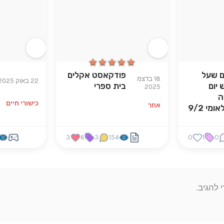
★★★★★
★★★★★
 שעל
פודקאסט אקלים
18 בדצמ
22 באוק 2025
יום
בית ספרי
2025
ה
כישורי חיים
אחר
ומי 9/2
3
6
3
154
0
1
0
 להגיב.