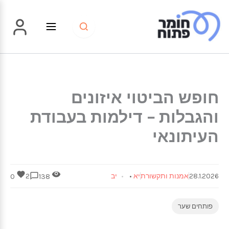
ילוג
תוכן
חופש הביטוי איזונים
והגבלות – דילמות בעבודת
העיתונאי
28.1.2026
אמנות ותקשורת
יא
•
יב
2
0
138
פותחים שער