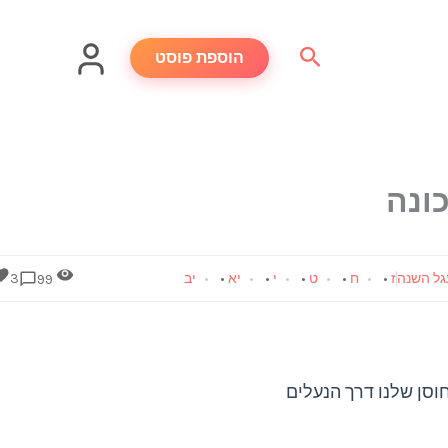
חיפוש
הוספת פוסט
ונה
ל השנה
ז
•
ח
•
ט
•
י
•
יא
•
יב
3
99
חוסן שלנו דרך הנעלים