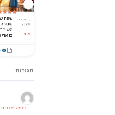
★★★★
★★★★
שפה של
8 באפר
שבורה 
2026
השיר "ה
אחר
בן ארי 
7
נחמה פודורוב