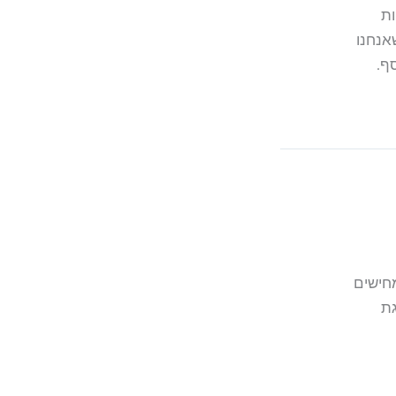
ות
אנחנו
ף.
חישים
ת