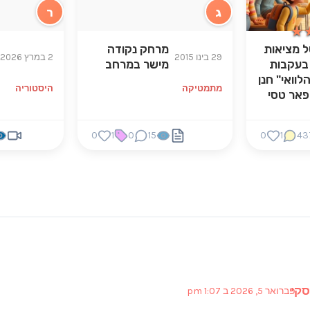
ג
ר
★
★
 מציאות
מרחק נקודה
29 בינו 2015
2 במרץ 2026
בעקבות
מישר במרחב
לוואי" חנן
מתמטיקה
היסטוריה
ופאר טסי
0
1
0
15
0
1
43
סקי
פברואר 5, 2026 ב 1:07 pm