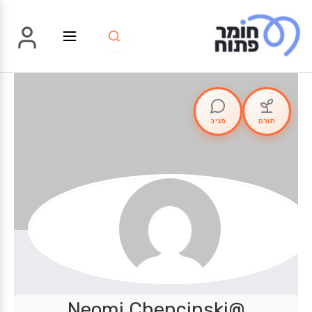
ילוג
תוכן
תורם
מגיב
@Neomi Chencinski