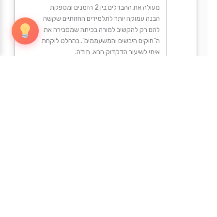
מעולה את ההבדלים בין 2 הזמנים ומספקת
הבנה עמוקה יותר לתלמידים החזותיים שקשה
להם רק להקשיב למורה בכיתה שמסבירה את
ה"חוקים היבשים והמשעממים". בהחלט לוקחת
איתי לשיעור הדקדוק הבא. תודה.
Neomi Chencinski
wrote a new post
לפני 8 months
הזכויות שמורות ליוצרים © 2026 חומר פתוח |