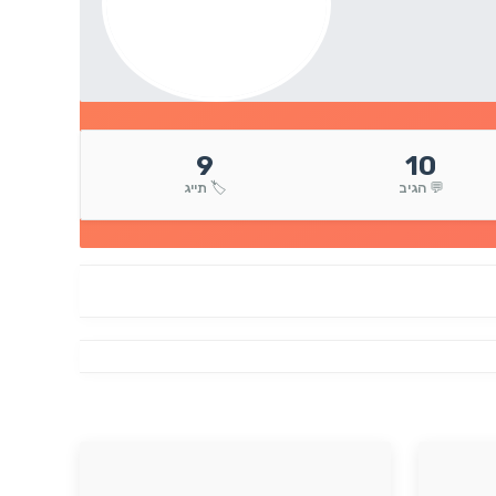
9
10
💬 הגיב
🏷️ תייג