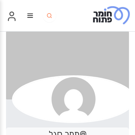
ילוג
תוכן
@תמר סגל