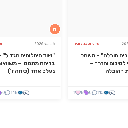
ה
מדע וטכנולוגיה
6 במאי 2026
מ
ים הובלה" – משחק
"שוד היהלומים הגדול" –
לסיכום וחזרה –
בריחה מתמטי – משוואו
 ההובלה
נעלם אחד (כיתה ז')
0
145
1
5
0
110