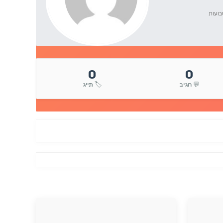
0
0
💬 הגיב
🏷️ תייג