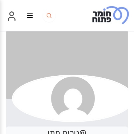
ילוג
תוכן
@נורית מתן