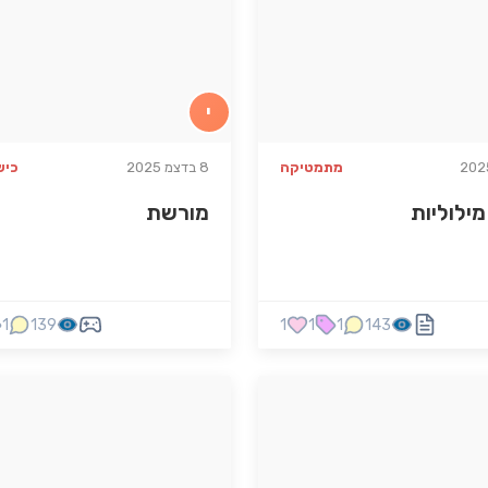
י
מתמטיקה
8 בדצמ 2025
כיש
מילוליות
מורשת
1
139
1
1
1
143