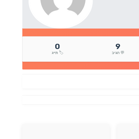
0
9
💬 הגיב
🏷️ תייג