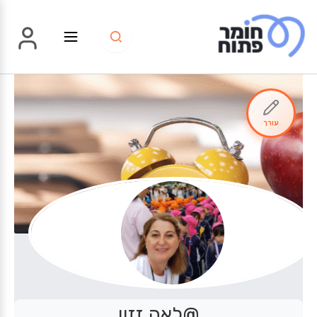
ילוג
תוכן
עורך
@לאה זזון