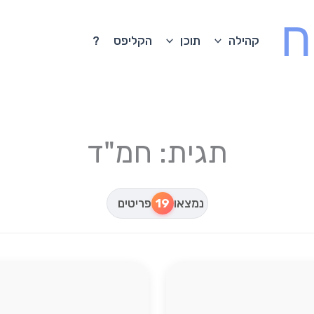
ח
קהילה
תוכן
הקליפס
?
תגית: חמ"ד
נמצאו
19
פריטים