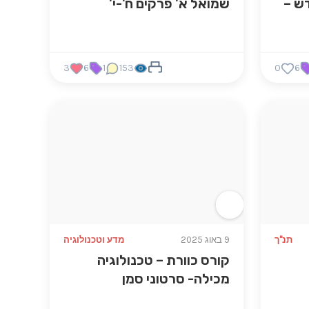
ש –
שמואל א' פרקים ח'-י'
3
6
1
153
0
6
תנ"ך
9 באוג 2025
מדע וטכנולוגיה
קורס כוורת – טכנולוגיה
מכילה- סרטוני סמן