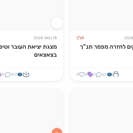
תנ"ך
18 במאי 2026
ם לחזרה מפמר תנ"ך
מצגת יציאת העובר וטיפ
בצאצאים
0
107
0
4
0
57