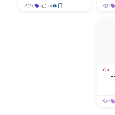
0
10
0
219
1
6
תנ"ך
ר
1
4