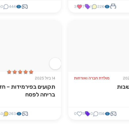
0
444
3
7
1
226
★★★★★
★★★★★
מולדת חברה ואזרחות
14 ביול 2025
שבות
תקועים בפירמידות – חד
בריחה לפסח
3
263
0
11
0
156