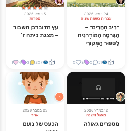
★★★★★
★★★★★
24 במאי 2026
5 במאי 2026
עברית כשפה שניה
ספרות
״רִיב הֶהָרִים״ –
עץ הדובדבן השבור
הַגִּרְסָה הַמּוֹדֶרְנִית
– מצגת כיתה ז'
לַסִּפּוּר הַמְּקוֹרִי
1
4
3
207
0
3
0
51
נ
12 במרץ 2026
25 בפבר 2026
מעגל השנה
אחר
מספרים גאולה
הכעס של נועם