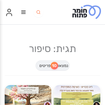
ילוג
תוכן
תגית: סיפור
נמצאו
10
פריטים