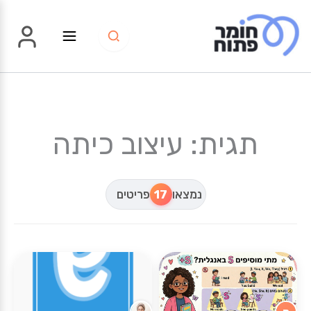
ילוג
תוכן
תגית: עיצוב כיתה
נמצאו
17
פריטים