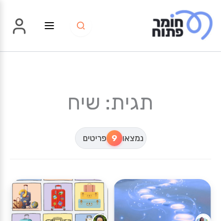
ילוג
תוכן
תגית: שיח
נמצאו
9
פריטים