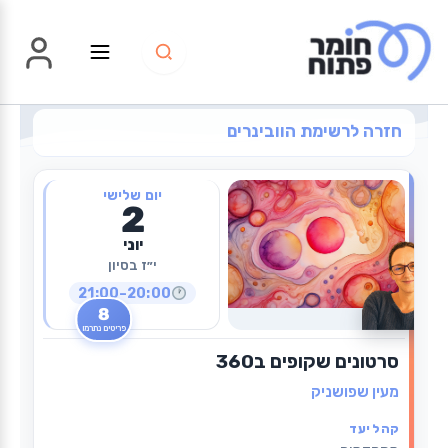
ילוג
תוכן
חזרה לרשימת הוובינרים
יום שלישי
2
2
ביוני
יוני
2026
י״ז בסיון
·
20:00–21:00
2
8
פריטים נתרמו
ביוני
סרטונים שקופים ב360
2026
מעין שפושניק
קהל יעד