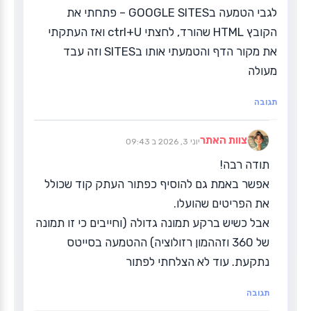
לגבי הטמעה בGOOGLE SITES – פתחתי את
הקובץ HTML שהורד, לחצתי ctrl+U ואז העתקתי
את מקור הדף והטמעתי אותו בSITES וזה עבד
מעולה
תגובה
צוות האתר
יוני 3, 2026 ב 09:43
תודה רבה!
אפשר באמת גם להוסיף כפתור העתק קוד שכולל
את הפריטים שהועלו.
אבל כשיש ברקע תמונה גדולה (וחייבים כי זו תמונה
של 360 וזההמון רזולוציה) ההטמעה בסייטס
נתקעת. עוד לא הצלחתי לפתור
תגובה