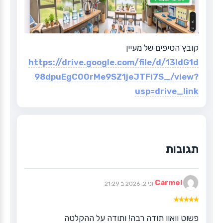
קובץ הטיפים של מעיין
https://drive.google.com/file/d/13ldG1d
98dpuEgC00rMe9SZ1jeJTFi7S_/view?
usp=drive_link
Carmel
יוני 2, 2026 ב 21:29
★
★
★
★
★
פשוט וואוו תודה רבה! ותודה על ההקלטה