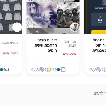
לתרגול
דיבייט סביב
31 בדצמ
3 באוג 2025
וריהוט
מלחמת ששת
2025
אנגלית
הימים
כישורי חיים
היסטוריה
0
2
2
165
0
1
0
 להגיב.