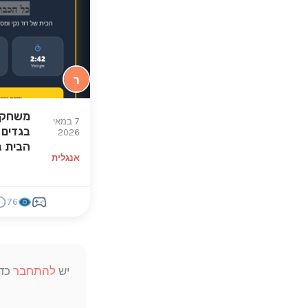
ר
משחק 
7 במאי
בגדים 
2026
הבית ב
אנגלית
76
יש
להתחבר
כדי