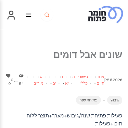
ילוג
תוכן
שונים אבל דומים
אחר
•
כישורי
ה
•
ו
•
ז
•
ט
•
י
•
0
28.5.2026
חיים
•
כללי
יא
•
יב
•
מורים
0
84
גיבוש
פתיחת שנה
פעילות פתיחת שנה/גיבוש+מערך+תוצר ללוח
תוכן+פעילות