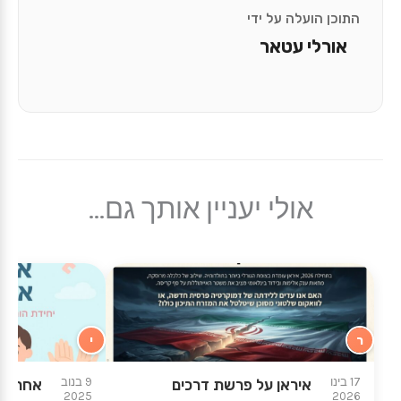
התוכן הועלה על ידי
אורלי עטאר
אולי יעניין אותך גם...
ר
י
★
★
17 בינו
9 בנוב
איראן על פרשת דרכים
אחריות
2025
2026