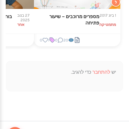
ל
1 ביונ 2017
27 בנוב
מספרים מרוכבים – שיעור
בוחרים
2025
פתיחה
מתמטיקה
אחר
0
1
0
20
יש
להתחבר
כדי להגיב.