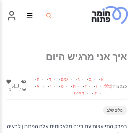
ילוג
תוכן
איך אני מרגיש היום
א
•
ב
•
ג
•
גנים
•
ד
•
ה
•
11.11.2025
כללי
ו
•
ז
•
ח
•
ט
•
י
•
יא
•
3
0
296
יב
•
מורים
עולים שלב
בפרק התייעצות עם בינה מלאכותית עלה הפתרון לבעיה