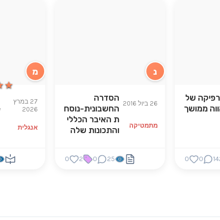
נ
מ
★★
★★
רפיקה של
הסדרה
s
27 במרץ
26 ביול 2016
ווה ממושך
החשבונית-נוסח
e
2026
ת האיבר הכללי
מתמטיקה
אנגלית
והתכונות שלה
0
2
0
25
0
0
14