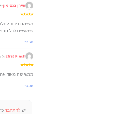
שירן בנסימון
יולי 26, 2025 
★
★
★
★
★
משימת דיבור לתלמי
שימושיים לכל תבנית
תגובה
Efrat Pinch
יולי 28, 2025 ב 16:48
★
★
★
★
★
ממש יפה מאוד אהב
תגובה
יש
להתחבר
כדי