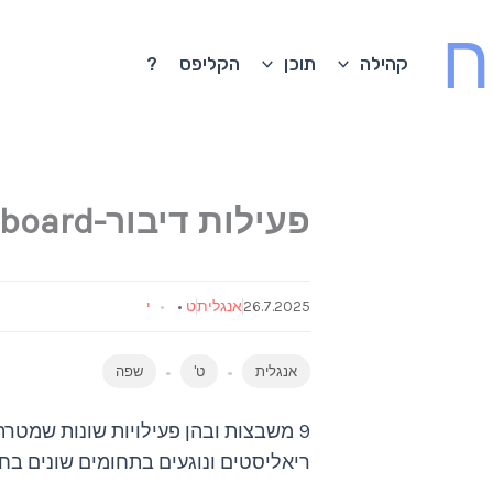
ח
קהילה
תוכן
הקליפס
?
פעילות דיבור-choice board+מחוון לתלמידה
26.7.2025
אנגלית
ט
•
י
אנגלית
ט'
שפה
9 משבצות ובהן פעילויות שונות שמטר
ריאליסטים ונוגעים בתחומים שונים בחי