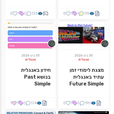
משוב מיידי ( ציון
מספרי)
0
1
0
133
0
1
1
119
30 בינו 2026
30 בינו 2026
אנגלית
אנגלית
מצגת לימודי זמן
חידון באנגלית
עתיד באנגלית
בנושא Past
Simple
Future Simple
1
1
0
174
0
1
0
190