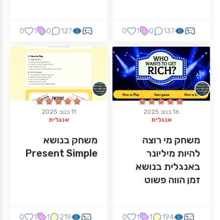
0
1
0
127
0
1
0
137
★★★★★
★★★★★
★★★★★
★★★★★
16 בנוב 2025
11 בנוב 2025
אנגלית
אנגלית
משחק מי רוצה
משחק בנושא
להיות מיליונר
Present Simple
באנגלית בנושא
זמן הווה פשוט
Present Simple
0
1
1
219
0
1
1
194