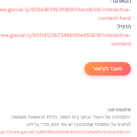
:
https://view.genial.ly/602e36395310600fdac061c6/inter
conte
https://view.genial.ly/6011d123b734bb100e955619/inter
 לקישור
ה:
 של רעות'' (בתוך בית הספר, בדלת הראשונה משמאל,
ל המפתח שמהבהב) יש עוד המון חדרי בריחה.
https://view.genial.ly/60185e2b0064b01022aba5fa/prese