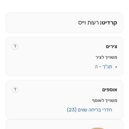
ט:
רעות וייס
?
 לציר
ך – ה
ם
?
ך לאוסף
י בריחה שווים
(23)