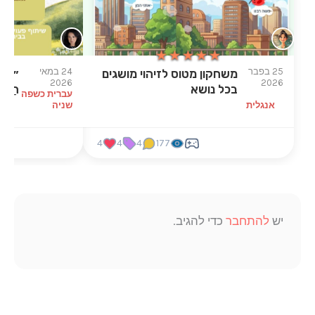
★★★★★
★★★★★
פבר
24 במאי
משחקון מטוס לזיהוי מושגים
״רִיב הֶהָרִים״ – ה
2026
בכל נושא
הַמּוֹדֶרְנִית לַסִּפּו
עברית כשפה
לית
שניה
51
4
4
4
177
תחבר
כדי להגיב.