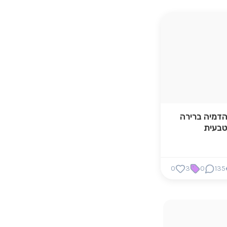
דמיה ברירה
בעית
0
3
0
135