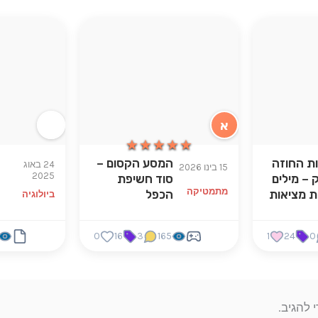
א
★★★★★
★★★★★
ות החוזה
המסע הקסום –
ה
24 באוג
15 בינו 2026
2025
 – מילים
סוד חשיפת
ט
מתמטיקה
ות מציאות
הכפל
ביולוגיה
0
16
3
165
1
24
0
 להגיב.