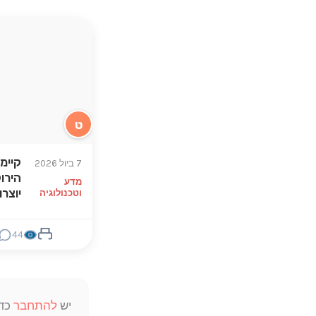
ט
קיימ
7 ביול 2026
הירוק
מדע
יוצר
וטכנולוגיה
44
יש
להתחבר
כדי