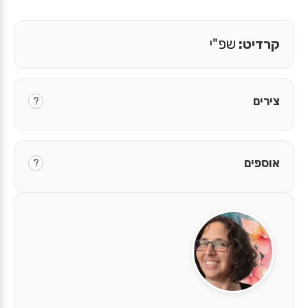
קרדיט:
שפ"י
צירים
?
אוספים
?