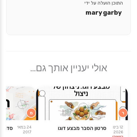
התוכן הועלה על ידי
mary garby
אולי יעניין אותך גם...
ר
מ
12 בינו
24 במאי
סרטון הסבר מבצע דוגו
סדרה 
2017
2026
כישורי