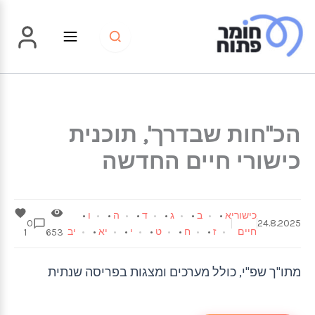
ילוג
תוכן
הכ"חות שבדרך', תוכנית
כישורי חיים החדשה
כישורי
א
•
ב
•
ג
•
ד
•
ה
•
ו
•
0
24.8.2025
חיים
ז
•
ח
•
ט
•
י
•
יא
•
יב
1
653
מתו"ך שפ"י, כולל מערכים ומצגות בפריסה שנתית