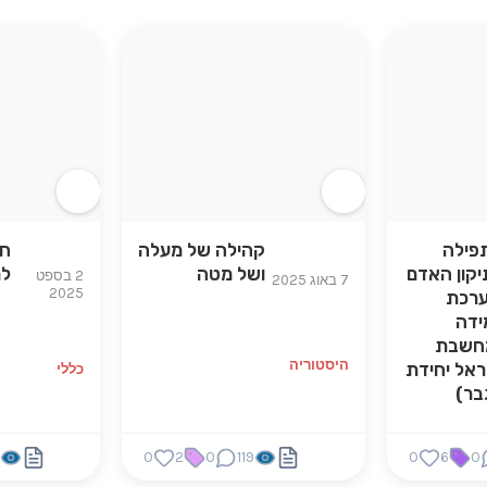
פילה
קהילה של מעלה
חש
יקון האדם
ושל מטה
למ
2 בספט
7 באוג 2025
2025
ערכת
ידה
חשבת
היסטוריה
ראל יחידת
כללי
בר)
5
0
2
0
119
0
6
0