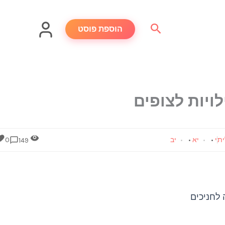
חיפוש
הוספת פוסט
ויות לצופים
ית
י
•
יא
•
יב
0
149
 לחניכים