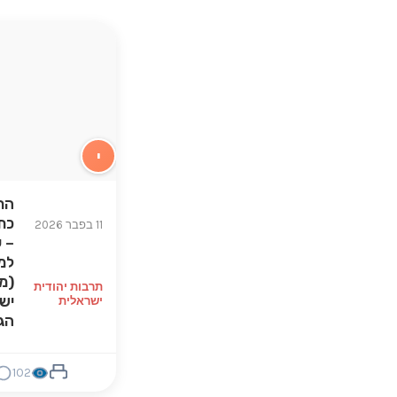
י
הת
כת
11 בפבר 2026
– 
למ
(מ
תרבות יהודית
יש
ישראלית
הג
102