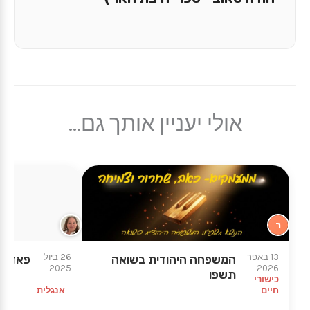
אולי יעניין אותך גם...
ר
★
13 באפר
26 ביול
המשפחה היהודית בשואה
פאדלט 
2025
2026
תשפו
כישורי
חיים
אנגלית