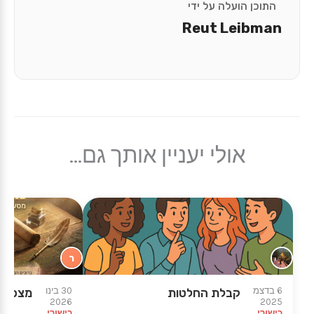
התוכן הועלה על ידי
Reut Leibman
אולי יעניין אותך גם...
ר
★
★
6 בדצמ
30 בינו
קבלת החלטות
מצפן ל
2026
2025
כישורי
כישורי