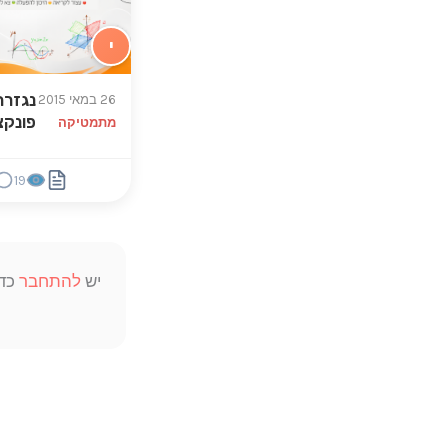
י
נגזרת
26 במאי 2015
פונקצ
מתמטיקה
19
יש
להתחבר
כדי