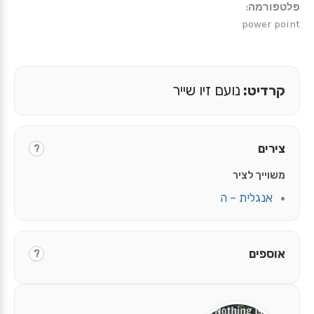
פלטפורמה:
power point
קרדיט:
נועם זיו שייר
צירים
?
משוייך לציר
אנגלית – ה
אוספים
?