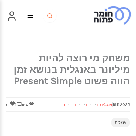
ילוג
תוכן
משחק מי רוצה להיות
מיליונר באנגלית בנושא זמן
הווה פשוט Present Simple
16.11.2025
אנגלית
ה
•
ו
•
ז
•
ח
1
0
194
אנגלית