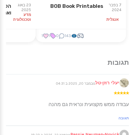
7 בפבר
23 באוג
BOB Book Printables
הקשר ב
2025
2024
ואריכ
מדע
אנגלית
וטכנולוגיה
1
1
0
143
יעלי רוזן-טל
נובמבר 20, 2025 ב 04:31
★
★
★
★
★
עבודה ממש מקצועית ונראית גם מהנה
תגובה
Bassie Neuman-Novick