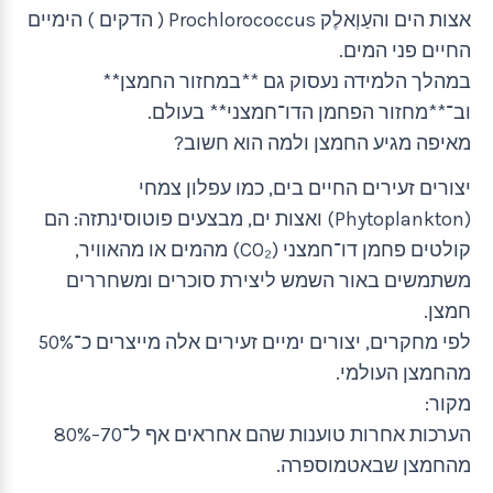
אצות הים והעַוְאלֶק Prochlorococcus ( הדקים ) הימיים
החיים פני המים.
במהלך הלמידה נעסוק גם **במחזור החמצן**
וב־**מחזור הפחמן הדו־חמצני** בעולם.
מאיפה מגיע החמצן ולמה הוא חשוב?
יצורים זעירים החיים בים, כמו עפלון צמחי
(Phytoplankton) ואצות ים, מבצעים פוטוסינתזה: הם
קולטים פחמן דו־חמצני (CO₂) מהמים או מהאוויר,
משתמשים באור השמש ליצירת סוכרים ומשחררים
חמצן.
לפי מחקרים, יצורים ימיים זעירים אלה מייצרים כ־50%
מהחמצן העולמי.
מקור:
הערכות אחרות טוענות שהם אחראים אף ל־70–80%
מהחמצן שבאטמוספרה.