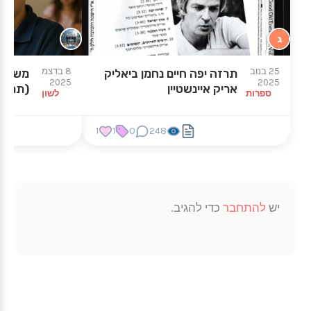
ג
25 בנוב
8 בדצמ
תרזה יפה חיים נחמן ביאליק
משחק :
2025
2025
אריק איינשטיין
(תרגילי
ספרות
לשון
1
1
0
248
יש
להתחבר
כדי להגיב.