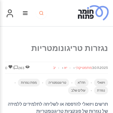
ילוג
תוכן
נגזרות טריגונומטריות
30.11.2025
מתמטיקה
י
•
יא
•
יב
1
0
263
ויזואלי
חדו"א
טריגונומטריה
מפת נגזרות
נגזרת
עולים שלב
תרשים ויזואלי להדפסה או לשליחה לתלמידים ללמידה
של נגזרות של פונקציות טריגונומטריות