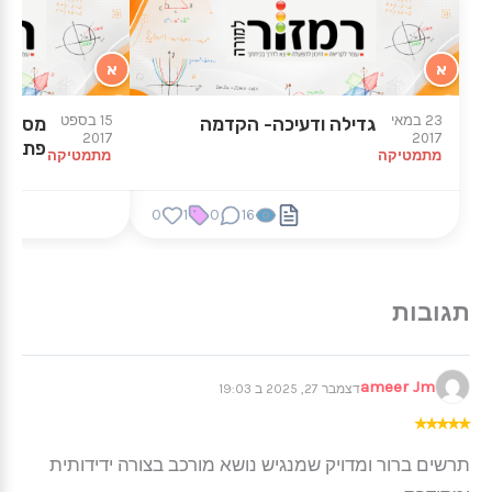
א
א
23 במאי
15 בספט
גדילה ודעיכה- הקדמה
מספרים
2017
2017
פתיחה
מתמטיקה
מתמטיקה
0
1
0
16
ameer Jm
דצמבר 27, 2025 ב 19:03
★
★
★
★
★
תרשים ברור ומדויק שמנגיש נושא מורכב בצורה ידידותית