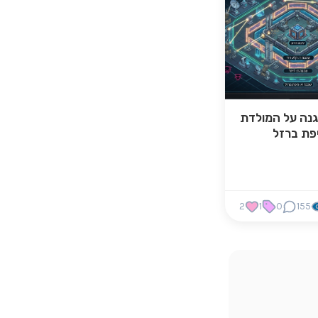
נה על המולדת
פת ברזל
2
1
0
155