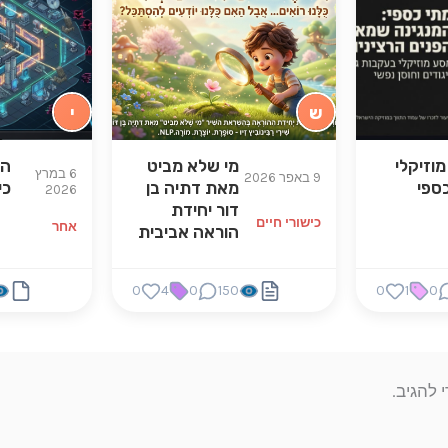
ש
י
וזיקלי
מי שלא מביט
הג
6 במרץ
9 באפר 2026
ספי
מאת דתיה בן
כי
2026
דור יחידת
כישורי חיים
אחר
הוראה אביבית
0
4
0
150
0
1
0
 להגיב.