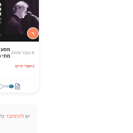
ר
מסע מ
8 בפבר 2026
מתי כ
כישורי חיים
88
יש
להתחבר
כדי