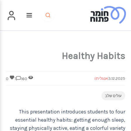
ילוג
תוכן
Healthy Habits
3.12.2025
אנגלית
ו
1
0
160
עולים שלב
This presentation introduces students to four
essential healthy habits: getting enough sleep,
staying physically active, eating a colorful variety