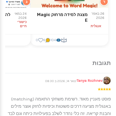
ר
נ
26 באפר
24 במאי
מצגת למידה מרחוק Magic
להסתכל לAi
2026
2026
E
כישורי
אנגלית
חיים
0
6
104
Tanya Rozhnev
ינואר 14, 2026 ב 08:30
★
★
★
★
★
פוסט מעניין מאוד. רשימת משחקי התאמה (matching)
באנגלית מציעה דרכים פשוטות וכיפיות לחזק אוצר מילים
והבנת קריאה. זה כלי נהדר לשלב בפעילויות כיתה וגם לבד