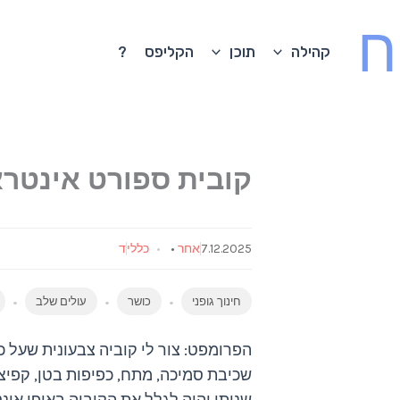
ח
קהילה
תוכן
הקליפס
?
קובית ספורט אינטרא
7.12.2025
אחר
•
כללי
ד
חינוך גופני
כושר
עולים שלב
הפרומפט: צור לי קוביה צבעונית שעל כ
שכיבת סמיכה, מתח, כפיפות בטן, קפיצו