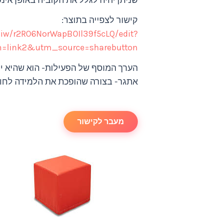
שניתן יהיה לגלל את הקוביה באופן אינ
קישור לצפייה בתוצר:
iw/r2RO6NorWapBOIl39f5cLQ/edit?
link2&utm_source=sharebutton
הערך המוסף של הפעילות- הוא שהיא י
אתגר- בצורה שהופכת את הלמידה לחווי
מעבר לקישור