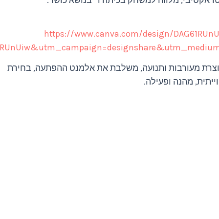
טראקטיבי, מלווה למשחק בכיתה ד' בנושא כושר.
https://www.canva.com/design/DAG61RUnU
1RUnUiw&utm_campaign=designshare&utm_medium=
וצרת מעורבות ותנועה, משלבת את אלמנט ההפתעה, בחירת
יתית, מהנה ופעילה.