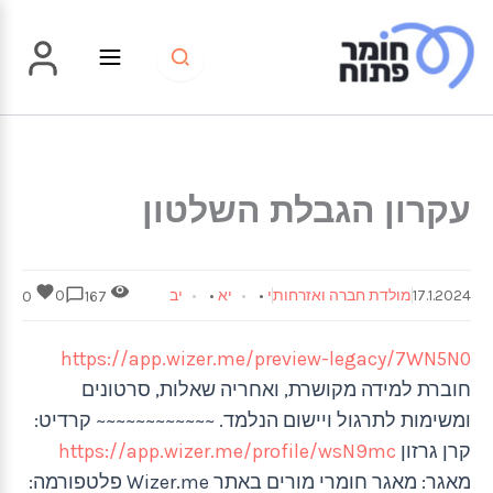
ילוג
תוכן
עקרון הגבלת השלטון
17.1.2024
מולדת חברה ואזרחות
י
•
יא
•
יב
0
0
167
https://app.wizer.me/preview-legacy/7WN5N0
חוברת למידה מקושרת, ואחריה שאלות, סרטונים
ומשימות לתרגול ויישום הנלמד. ~~~~~~~~~~~~ קרדיט:
קרן גרזון
https://app.wizer.me/profile/wsN9mc
מאגר: מאגר חומרי מורים באתר Wizer.me פלטפורמה: