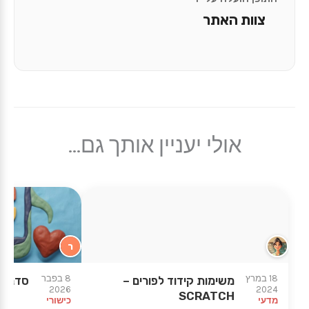
צוות האתר
אולי יעניין אותך גם...
ר
★
★
18 במרץ
8 בפבר
משימות קידוד לפורים –
סדנא 
2026
2024
SCRATCH
מדעי
כישורי