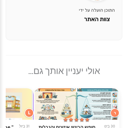
התוכן הועלה על ידי
צוות האתר
אולי יעניין אותך גם...
ר
L
★★★★★
★★★★★
30 בינו
31 ביול
חופש הביטוי איזונים והגבלות
r the