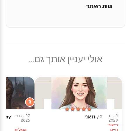
צוות האתר
אולי יעניין אותך גם...
R
★★★★★
★★★★★
2 בינו
27 בדצמ
הי, זו אני
nemy
2025
2026
כישורי
חיים
אנגלית