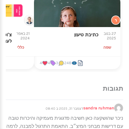
ר
27 בנוב
21 באפר
כתיבת טיעון
צ'ופר
2024
2025
לעריכה
שפה
כללי
4
4
3
248
sandra ruhman
דצמבר 31, 2025 ב 08:40
ניכר שהושקעה כאן חשיבה פדגוגית מעמיקה והיכרות טובה
עם דרישות מבחני המיצ״ב. התאמת התרגול למבנה, לרמה