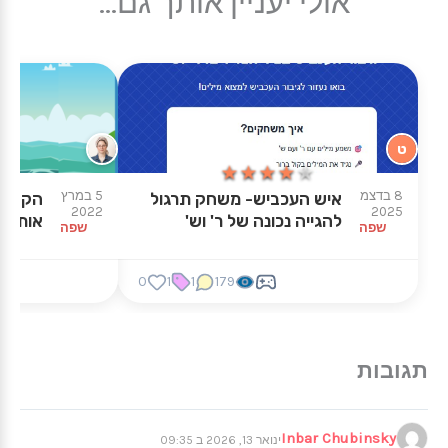
אולי יעניין אותך גם...
ט
★★★★★
★★★★★
8 בדצמ
5 במרץ
איש העכביש- משחק תרגול
הקשיבו
2022
2025
להגייה נכונה של ר' וש'
אותה
שפה
שפה
0
1
1
179
Inbar Chubinsky
ינואר 13, 2026 ב 09:35