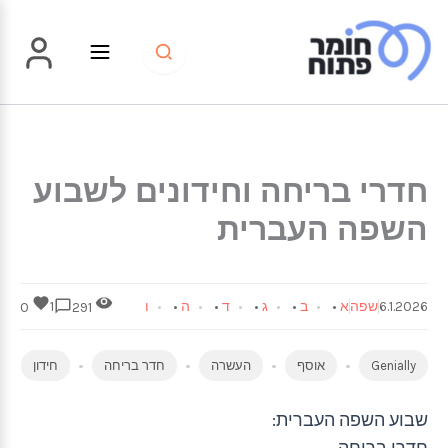
ילוג
תוכן
חדרי בריחה וחידונים לשבוע
השפה העברית
6.1.2026
שפה
א
•
ב
•
ג
•
ד
•
ה
•
ו
1
0
291
Genially
אוסף
העשרה
חדר בריחה
חידון
שבוע השפה העברית:
חדרי בריחה