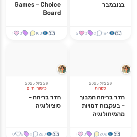
בנובמבר
Games – Choice
Board
1
3
1
163
2
3
0
184
26 ביול 2025
26 ביול 2025
ספרות
כישורי חיים
חדר בריחה המבוך
חדר בריחה –
– בעקבות דמויות
סוציולוגיה
מהמיתולוגיה
0
2
0
220
1
3
1
202