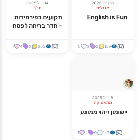
18 ביול 2025
14 ביול 2025
אנגלית
תנ"ך
English is Fun
תקועים בפירמידות
– חדר בריחה לפסח
1
4
3
265
0
3
2
159
9 ביול 2025
מתמטיקה
יישומון זיהוי ממוצע
1
4
0
147