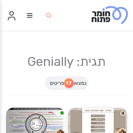
ילוג
תוכן
תגית: Genially
נמצאו
17
פריטים